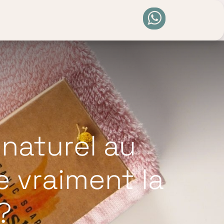
0
naturel au
 vraiment la
?