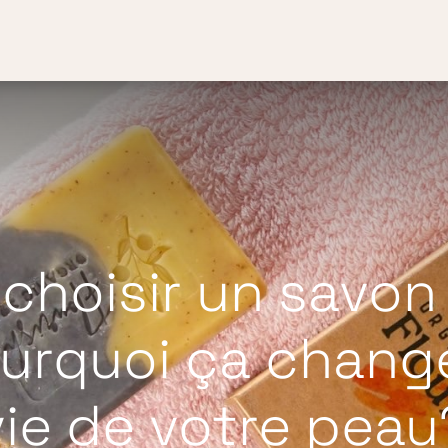
Boutique
Blog
Contact
Notre histoire
hoisir un savon 
urquoi ça change
vie de votre peau