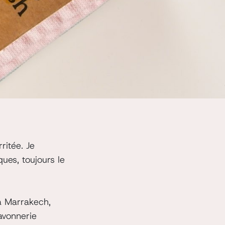
ritée. Je
es, toujours le
à Marrakech,
avonnerie